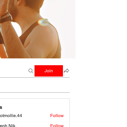
Join
s
botmollie.44
Follow
llie.44
eph Nik.
Follow