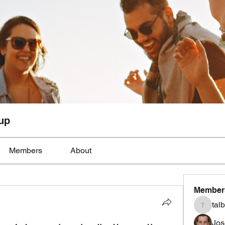
up
Members
About
Member
tal
talbotmo
Jos