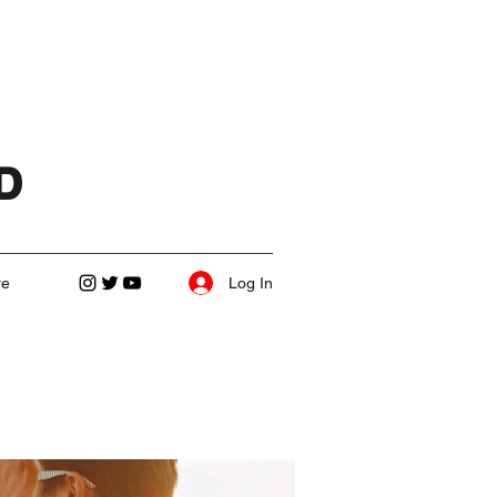
D
Log In
re