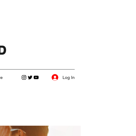
D
Log In
re