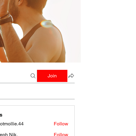
Join
s
botmollie.44
Follow
llie.44
eph Nik.
Follow