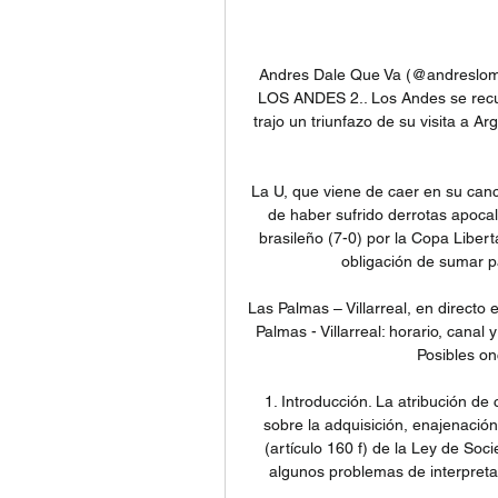
Andres Dale Que Va (@andreslomas2012) no Meadd: “ARGENTINO DE QUILMES 1 - LOS ANDES 2.. Los Andes se recuperó rápido de la derrota sufrida con Acassuso y se trajo un triunfazo de su visita a Argentino de Quilmes. Fue después de haber arrancado en desventaja.

La U, que viene de caer en su cancha ante la Universidad de Concepción (1-2) después de haber sufrido derrotas apocalípticas frente al Unión La Calera (6-1) y el Cruzeiro brasileño (7-0) por la Copa Libertadores, visita este jueves al Racing argentino, con la obligación de sumar para no sucumbir en el torneo continental.

Las Palmas – Villarreal, en directo el partido de LaLiga EA hace 1 hora — Dónde Ver: Las Palmas - Villarreal: horario, canal y dónde ver por TV y online hoy el partido de LaLiga · Posibles onces: Alineaciones probables ...

1. Introducción. La atribución de competencia expresa a la junta general para decidir sobre la adquisición, enajenación o aportación a otra sociedad de activos esenciales (artículo 160 f) de la Ley de Sociedades de Capital, en adelante "LSC") ha generado algunos problemas de interpretación que afectan a cuestiones de gran importancia práctica.

Munich, Alemania. Bayern Munich no tuvo piedad del Chelsea goleándolo 4-1 a Chelsea en el partido de vuelta de octavos de final de la Champions League.La serie termina con un 7-1 global para el equipo alemán. El primer tanto para la escuadra bávara cayó al minuto 10 a través de la vía del penalti, gol que convirtió con sangre fría disparando junto al poste.

La Delegación de la Secretaría de Agricultura, Ganadería, Desarrollo Rural, Pesca y Alimentación (Sagarpa) en Tlaxcala aplicará durante este año seis programas federales, en los que se incluyen treinta y dos componentes de atención o subprogramas que integran acciones de fomento a la producción, capitalización de las unidades.

Escucha SER Deportivos Las Palmas hace 16 horas — Directo. 00:00 - 23:59. Otros directos. Programación Local. Cadena SER. 00:00 - 23:59. ver programaciónver programas. Podcast. Podcast recomendados. Hoy por Hoy.

Aym Sports, Liga Premier, Futbol, TECOS, 21 de Mayo de 2019.- La escuadra de Tecos, que mantienen intactos los sueños de regresar a lo más alto del futbol mexicano por méritos deportivos, lanzó su

Resultado de Atlético-GO x Grêmio Anápolis ao vivo (Campeonato Goiano) e placar do jogo atualizado minuto a minuMostrando página 1. 0 encontrado frases búsqueda de una frase Ce Ácatl Topiltzin Quetzalcóatl.Se encuentra en 0 ms.Las memorias de traducción son creados por humanos, pero alineado por computadora, que puede provocar errores. Ellos vienen de muchas fuentes y …

Los albos saldrán con la misión de alcanzar a Universidad de Chile en lo más alto de la tabla y meterle presión. Sin embargo, también tendrán la misión de sumar, al menos un punto, para escaparse de Santiago Wanderers, que con su goleada 4-1 sobre Cobresal alcanzó a Colo Colo en el segundo lugar de la tabla con 16 puntos y quedó a sólo tres de la U.

Los resultados de los partidos se actualizan de manera automatica a lo largo del día al finalizar los partidos. No necesitas esperar a que publiquen los resultados finales de las quinielas, aquí puedes revisar los resultados de tu quiniela Ganagol en vivo y que tan …

San Marcos de Arica va por su revancha… Arica sobre Temuco.. Ahora con Temuco de local la cosa era cuesta arriba ya que Coquimbo recibía a Barnechea en el Sánchez Rumoroso, pero la sorpresa fue grande porque los capitalinos, le encajaron una dolorosa derrota a domicilio a los piratas.

O Criciúma revelou, através do site oficial do clube, o firmamento de uma nova parceria. Trata-se da 'Nissin Miojo', que estampará as costas do uniforme tricolor, embaixo do número, com um dos.

2020-3-22 · Universidad San José el Motor de tus Sueños. Biblioteca. Más de 500 Libros disponibles, para poder fortalecer los conocimientos que se van adquiriendo. Ver Más.. ASOBANCOSTA - Asociación Solidaris