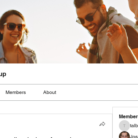
up
Members
About
Member
tal
talbotmo
Jos