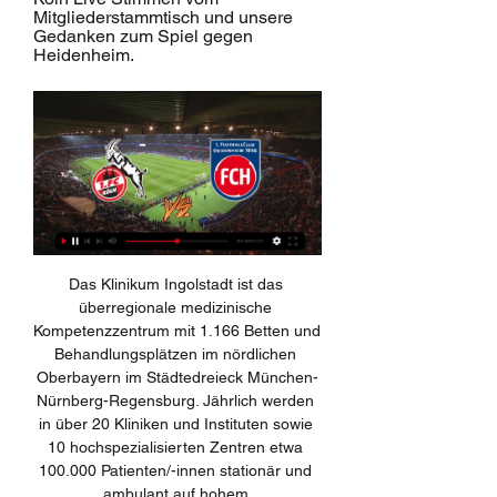
Mitgliederstammtisch und unsere 
Gedanken zum Spiel gegen 
Heidenheim.
Das Klinikum Ingolstadt ist das überregionale medizinische Kompetenzzentrum mit 1.166 Betten und Behandlungsplätzen im nördlichen Oberbayern im Städtedreieck München-Nürnberg-Regensburg. Jährlich werden in über 20 Kliniken und Instituten sowie 10 hochspezialisierten Zentren etwa 100.000 Patienten/-innen stationär und ambulant auf hohem.

Der THW Kiel trifft am 17. Mai im Halbfinale des EHF-Cups auf den dänischen Vertreter TTH Holstebro. Im zweiten Halbfinale bei den AKQUINET EHF Cup Finals in der Kieler Sparkassen-Arena wird der Titelverteidiger Füchse Berlin vom FC Porto Sofarma aus Portugal gefordert. fordern.

Offizielle Zeitmessung und Datenverarbeitung durch DATASPORT, CH-Gerlafingen www.datasport.com für Ergebnisse, Online-Registrierung, Informationen und News. Triathlon de Nyon 2018 (CS NL U18) Datum:. Seite: 2 (248) SM National League U18 Women (Championnats Suisse) rang nom/lieu an nat equipe temps scratch écart doss swim t1 bike t2 run 1.

Bohemians Prag 1905. Tschechischer Fußballverein. In einer anderen Sprache lesen Seite beobachten Bearbeiten (Weitergeleitet von TJ Bohemians Prag) Bohemians Praha 1905, im deutschsprachigen Raum bekannt als Bohemians Prag, ist ein tschechischer Fußballverein aus der Landeshauptstadt Prag. Bohemians Prag Basisdaten Name.

Der Kanton Bern muss sein Projekt zur Sanierung der Ortsdurchfahrt Münsingen leicht anpassen. Zwischen dem Münsinger Bärenstutz und der örtlichen Käserei braucht es wegen neuer Sicherheitsnormen, die vor allem die Sichtweite bei Ausfahrten betreffen, Änderungen.

Tanja aka Seaside Glamour trifft Sängerin und Moderatorin Luca Vasta. Von Mariah Carey übers Erwachsenwerden bis zum Träume verwirklichen haben Luca und Tanja in elf Minuten "kurz mal" über alle wichtigen Themen geplaudert. Den ganzen Beitrag findet ihr unter www.seasideglamour.com.

1. FC Köln gegen den 1. FC Heidenheim 1846 live im TV & Stream 11. Spieltag in der 2. Bundesliga: Am Sonnabend trifft der 1. FC Köln auf den 1. FC Heidenheim. Alle Infos zu TV-Termin & Stream.

Online Statistiken : Handball Spielplan Team TBV Lemgo Handball Liga und Turnier Termine. Handball Spielplan TBV Lemgo Aktuelle Spiel Termine von Handball Team TBV Lemgo ( 1. Bundesliga, Deutschland ). Der Spielplan von TBV Lemgo mit allen vorhandenen Spiel Ansetzungen zu 1. Bundesliga Liga Spielen Handball Turnieren und unterteilt in Heim Spielplan und Auswärts Spielplan. Für das Team TBV …

1. FC Köln vs 1. FC Heidenheim 1846 Höre die 1. Fußball Bundesliga im Live Stream. Das Spiel 1. FC Köln gegen 1. FC Heidenheim 1846 beginnt am 13. Januar 2024 um 06:30 Uhr. 1.

Koninklijke Sint-Truidense Voetbalvereniging Ergebnisse in Echtzeit mit Liveupdates. Nächste Spiele: 27.10. VV St. Truiden - KAA Gent, 30.10. KV Mechelen - VV St. Truiden, 02.11. VV St. Truiden - KV Oostende . Mehr zeigen FlashScore.de. Nutzungsbedingungen Hier werben Kontakt Mobil Livescore Wir empfehlen. Folge uns.

Düsseldorf ist der Mittelpunkt der Rhein-Rhur Metropolregion und nach Köln die zweitgrößte Stadt des Bundeslandes. Wer hier in einer Immobilie oder einer Wohnung lebt, ist mittendrin im kunterbunten Rheinleben. Zwischen dem berühmten Düsseldorfer Karneval, dem Fußballverein Fortuna Düsseldorf oder dem Einkaufsboulevard Königsallee.

Ob im Online Shop für Fahrräder oder im Fahrradladen vor Ort – bei uns findest Du Dein neues Rad. Neue Modelle entdecken auf |linkradquadrat.de

Ergebnis und Statistik Spiel VfB Stuttgart Am. vs SSV Jahn Regensburg 3. Liga Deutschland am 31.01.2012 - Fussball live Statistiken Wettpoint

Der Aufstieg in die K.o.-Phase der Fußball-Champions-League ist für Salzburg in weite Ferne gerückt. Das 1:1 (1:1) bei SSC Napoli bedeutete am Dienstag zwar einen kleinen Prestigeerfolg.

Iserlohn Roosters - Straubing Tigers DEL - 15 September 2019 DEL - Erleben Sie das Eishockey-Spiel zwischen Iserlohn Roosters und Straubing Tigers im LIVE-Scoring bei Eurosport.de.

Inter ist ganz klar der Favorit da gibt es gar keine Zwei Meinungen wer was anderes behauptet hat leider keine Ahnung vom Internationalen Profi Geschäft. Wenn Frankfurt …

Der verstörende Auftritt von Borussia Mönchengladbach beim 0:4 gegen den Wolfsberger AC gestern in der Europa League hat bei mir eine nachhaltige Wirkung hinterlassen. Und wahrscheinlich nicht nur bei mir. Ich bin bekanntlich seit mehr als einem halben Jahrhundert Anhänger von Borussia Mönchengladbach. Aber eine Arbeitsverweigerung in.

Herzlich willkommen in der Rechtsanwaltskammer Wien! Unser aller Alltag ist gekennzeichnet von Regeln und Pflichten. Die Wiener Rechtsanwälte sind Anlaufstelle bei Fragen der Menschen – ob es um den Kauf eines Eigenheims, den Umgang mit einem „schwierigen“ Arbeitgeber …

1. FC Heidenheim 1846 gegen 1. FC Köln Liveticker Heidenheim - Köln im Fernsehen/Stream Die Partie wird live übertragen bei: WOW. SKY. Ort. Das Stadion. Voith-Arena, Heidenheim. Das Stadion fasst 15000 ...

Radio Köln: Eure Nr. 1 Seit 1991 sind wir Euer Lokalradio in Köln. Auf der 107.1 MHz, unserer Radio Köln - App und im Webradio informieren wir Euch über das Wichtigste aus Köln ...

Das erste FCH Auswärtsspiel des Jahres 2024 in Köln 05.01.2024 — Die offizielle Seite des 1. FC Heidenheim 1846 e.V. mit umfassenden Informationen und Nachrichten zu Mannschaften, Tickets, ...

VfL Bad Schwartau Tischtennis. 58 likes. Die TT-Abteilung des VfL Bad Schwartau ist einer der größten Vereine im Kreis Lübeck und nimmt mit 8 Herren- und...

Live hören: 1. FC Köln gegen 1. FC Heidenheim 1846 Bundesliga live hören 1. FC Köln gegen 1. FC Heidenheim 1846 · Mehr zu Bundesliga live · Alle Audiostreams des 17. Spieltags · Mehr zur Bundesliga.

Das ist nur eine Spielerei. Die Vorverkaufszahlen erheben keinen Anspruch auf Richtigkeit, Vollständigkeit, Aktualität oder Sinnhaftigkeit. Die Zahlen geben IN ETWA die aktuelle Auslastung des Stadions wieder.

Borussia Dortmund traf bisher schon 48 Mal auf den VfL Wolfsburg. Mit 26 Siegen liegt der BVB im direkten Vergleich recht klar vorne. Die Wölfe konnten nur zehn Duelle gewinnen. Bundesliga Wetten Ratgeber . Zwölf Mal mussten beiden Vereine mit einem Punkt leben. In Dortmund steht die Bilanz bei 15 Heimsiegen, sechs Remis und vier.

Borussia Dortmund gegen Werder Bremen am 1. Spieltag: Die Fußball-Bundesliga im 1. Bundesliga Live-Ticker. Mit Live-Statistiken, Live-Tabelle und Ergebnisse auf SÜeddeutsche.de.

FC Köln live im TV oder im Stream schauen Das nächste FC Köln Spiel: 1. FC Köln - FC Heidenheim Samstag (13.01.), 15 bei Streaming-Diensten. Lediglich Sat.1 überträgt insgesamt fünf Spiele pro ...

Das Online-Spiel der TH Nürnberg für Schülerinnen und Schüler. Jetzt spielen × Datenschutzhinweis. Liebe Besucherin, lieber Besucher, Sie verlassen nun die Website der Technischen Hochschule Nürnberg. Mit einem Klick auf den unten stehenden Button gelangen Sie zu . Bitte achten Sie darauf, dass Ihre dort persönlichen Daten gut geschützt sind. Beachten Sie die dortigen.

Nachdem der SCB 2008 in Biel gegen den EHC verloren hatte, schlugen Berner Randalierer eine Polizistin zusammen. Das Gericht verurteilt einen Mitverantwortlichen zu vier Jahren Haft.

FC Luzern-Innerschweiz AG - Mannschaft, Club, Fussball, Luzern Vorverkauf, Arena, Shop, Nachwuchs, Fans, Sponsoren, Innerschweiz, Meisterschaft, Tabelle, Tickets, Fanshop

Den passenden Stil für das eigene Zuhause zu finden, ist oft schwerer als man denkt – lassen Sie sich durch unsere Stilwelten inspirieren! Auf Basis Ihrer Ideen definieren wir in einer individuellen Beratung jene Details, die aus Ihrem Zuhause einen Ort machen, der zu Ihrem Lebensstil passt.

Der THW Kiel gewinnt zum 20. Mal die deutsche Handball-Meisterschaft. Am letzten Spieltag der Saison mit erstmals 19 Teams gibt es einen Erfolg gegen den TBV Lemgo - und anschließend eine große.

Ab Sonntag, dem 18.04.2010 zeigt das Capitol in der Filmkunstreihe den Coen-Brüder-Film „A Serious Man“. A Serious Man – Tragikomödie – USA – 2009 – freigegeben ab 12 Jahren 1967. Es ist nicht das Jahr von Larry Gopnik, der als Physikprofessor an einer Uni im Mittleren Westen der USA ein…

Die Gäste genossen den "perfekten Abend", wie Wolfsburgs Kapitän Joshua Guilavogui betonte. Hertha BSC dagegen muss nach dem schmerzvollen 0:3 gegen den VfL erst einmal klären, warum die Heimpremiere von Trainer Ante Covic so brutal gegen die Wand gefahren wurde....

Der Eishockeysport zählt in Österreich zu den wichtigsten Mannschaftssportarten schlechthin. Dass alle Verträge eine vorgegebene Laufzeit haben, steht einer Weiterentwicklung des Produktes Eishockey in Österreich aber nicht im Wege.

Schlagworte Achtelfinale, Borussia Dortmund vs Juventus Turin, Ergebnis, FC Barcelona vs Manchester City, Free-TV, Live-Stream, Live-Übertragung, Rückspiele, Sky Go, Spielplan, UEFA Champions.

Im Vorfeld twitterten die Wikinger, dass sie auch zu dieser Jahreszeit in Weinfelden Trauben pflücken wollen. Nun, dies gelang ihnen zwar und sie holten sich die drei Punkte. Der Sieg gegen ein sehr junges Trauben-Team musste von den Zürchern allerdings hart erarbeitet werden

Besuche den Beitrag für mehr Info.. Datenschutz & Cookies: Diese Website verwendet Cookies. Wenn du die Website weiterhin nutzt, stimmst du der Verwendung von Cookies zu.

Mit uShip Transportieren Finden Sie einen Transportdienstleister für den besten Preis. uShip's Marktplatz für Transportaufträge ermöglicht Ihnen preisgünstige Gebote von bewerteten Transportdienstleistern zu erhalten, damit Ihr Auftrag sorgenfrei erledigt wird.

Nürnberg - Am Freitagabend (Live-Ticker ab 19 Uhr auf nordbayern.de) treffen die Ice Tigers auf die Straubing Tigers. Beide Teams konnten jeweils eine eigene Siegesserie aufbauen, was bedeutet.

2011-12-21 · 生谈起德国大学生活 ？或者和中国大学生 们一起策划小红帽、白雪公主和的最新版 本？ 戏剧排练引起了我极大的兴趣：在. leiter für Hochschullehrerfortbildung in der Volksrepublik China Möglichkeiten der didaktischen Umsetzung und didaktische Impli- 召开.

Am heutigen Sonntag eröffnet der SK Rapid Wien die Saison 2019/2020 mit dem Cup-Spiel gegen Allerheiligen (hier alle 