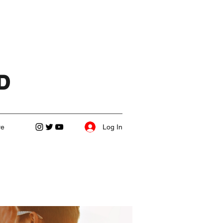
D
Log In
re