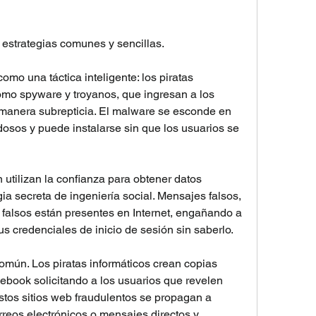
estrategias comunes y sencillas.
omo una táctica inteligente: los piratas 
omo spyware y troyanos, que ingresan a los 
 manera subrepticia. El malware se esconde en 
osos y puede instalarse sin que los usuarios se 
 utilizan la confianza para obtener datos 
gia secreta de ingeniería social. Mensajes falsos, 
falsos están presentes en Internet, engañando a 
us credenciales de inicio de sesión sin saberlo.
común. Los piratas informáticos crean copias 
ebook solicitando a los usuarios que revelen 
stos sitios web fraudulentos se propagan a 
rreos electrónicos o mensajes directos y 