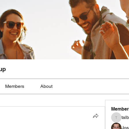
up
Members
About
Member
tal
talbotmo
Jos