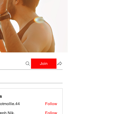
Join
s
botmollie.44
Follow
llie.44
eph Nik.
Follow