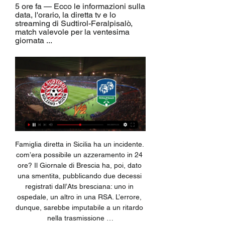
5 ore fa — Ecco le informazioni sulla 
data, l'orario, la diretta tv e lo 
streaming di Sudtirol-Feralpisalò, 
match valevole per la ventesima 
giornata ...
Famiglia diretta in Sicilia ha un incidente. com’era possibile un azzeramento in 24 ore? Il Giornale di Brescia ha, poi, dato una smentita, pubblicando due decessi registrati dall’Ats bresciana: uno in ospedale, un altro in una RSA. L’errore, dunque, sarebbe imputabile a un ritardo nella trasmissione …

La tua registrazione è quasi ultimata, ti abbiamo inviato una mail per confermare la tua identità. Accedi ora alla tua casella di posta e clicca sul link che ti abbiamo inviato e in pochi secondi entrerai a far parte della community di Calciomercato.com.

UNIVERSIADI RAI PROGRAMMA – Sono stati illustrati nel corso di una conferenza stampa nella sede Rai di viale Mazzini a Roma i dettagli dell’impegno della Tv di Stato per l’Universiade Napoli 2019. Durante tutta la manifestazione, dal 3 al 14 luglio, ci saranno 60 ore di trasmissione: 5 ore al giorno con spazi su Rai2 – che trasmetterà anche la diretta della Cerimonia d’apertura la.

ROMA – Inter-Getafe e Siviglia-Roma agli ottavi di finale di Europa League. L’andata si giocherà il 12 marzo (Inter in casa e Roma fuori), mentre il ritorno è previsto una settimana dopo, il.

SVEZIA DIVISION 2 SVEDESE classifica e risultati. CLASSIFICA SVEZIA - DIVISION 2 SVEDESE. NORRA GOTALAND - DIVISION 2 SVEDESE: pos. squadra: punti: gioc. vinte: nulle: perse

14 Gennaio 2018 - Ore 8.00 Diretta della trasmissione de La7 “Omnibus” dall'Università Niccolò Cusano con il nostro Magnifico Rettore Fabio Fortuna, il Direttore di Radio Cusano Campus Gianluca Fabi e con la partecipazione dei nostri studenti.

Ragazzi, vorrei segnalarvi che “Ascolta in streaming” non mi funziona da un po’ di mesi, non so se sia solo un mio problema. Comunque guardarvi è meglio ed è sempre un grande piacere, vi seguo da quando avevo circa 10 anni, praticamente da quando è nata Radio Company.

Classifica Serie B di Calcio FC Südtirol, 20, 19, 5, 5, 9, 26, 28. 16, Lecco, 20, 20, 5, 5, 10, 23, 34 FeralpiSalò, 14, 19, 3, 5, 11, 17, 35. Calendario Live Marcatori. Promossa ...

La partita Royal Eagles - Jomo Cosmos FC (Calcio - National First Division) del 15/04/2018 06:00 è terminata. Il risultato Royal Eagles - Jomo Cosmos FC è il seguente: 0-0 ( 0-0 ) Adesso che la partita di Calcio (National First Division) è finita e che il risultato è noto, puoi ritrovare i momenti forti e le statistiche chiave su questa.

Sudtirol-FeralpiSalò, dove vederla in live streaming gratis, 23 ore fa — Sudtirol-FeralpiSalò, dove vederla in live streaming gratis, tv, cronaca: si gioca il campionato di Serie B italiano.

Streaming Ternana-FeralpiSalò in diretta tv 09/12/2023 8 dic 2023 — [SPORT<] Streaming Lecco-AC FeralpiSalò in diretta tv 26.09.2023 Benvenuti sul sito ufficiale FC Südtirol – Alto Adige.

FINLANDIA (g.t.) – Il Vammalan Lentopallo, dopo essere stato in svantaggio 3-2 nella serie, completa la rimonta e si aggiudica lo scudetto vincendo in trasferata la decisiva gara 7. Finale: Gara 7 (28 aprile) Hurrikaani Loimaa – Vammalan Lentopallo 2-3 (21-25, 22-25, 25-20, 25-23, 10-15) Serie: 3-4 Top Scorer: Petrusevics 23, Jimmy Hernandez 20, Moilanen …

data, orario e diretta streaming Serie B 2023/2024 5 ore fa — Ecco le informazioni sulla data, l'orario, la diretta tv e lo streaming di Sudtirol-Feralpisalò, match valevole per la ventesima giornata ...

Hellas Verona: notizie di calciomercato, risultati, pronostici e statistiche sull’Hellas Verona Hesgoal Roma Hellas Verona streaming: DIRETTA LIVE – come vederla Giovanni Sorbello

FC Südtirol SERIE B · Gli Opta Facts in vista di FCS-Feralpisalò ; PRIMA SQUADRA. Bollettino medico aggiornato ; BIGLIETTI. Prevendita per la gara interna con la Feralpisalò.

bega alessandro bellucci mattia berrettini jacopo berrettini matteo biagianti martina bilardo jacopo. gaio federico gandolfi gianmarco gatto giorgio gatto monticone giulia giannessi alessandro gigante matteo giorgi camila giovine claudia giustino lorenzo gramaticopolo biagio guerrieri andrea

Ayacucho FC - Deportivo Llacuabamba | Liga 1 - 23/08/2020. Quote di chiusura dei bookmaker, tabellino con il risultato finale, statistiche, precedenti e prossime partite. Per offrirti il miglior servizio possibile questo sito utilizza cookie propri e di terze parti.

FC Südtirol - Feralpisalò Live - Serie B: Football Scores & Keep up with what's happening in the Premier League, Champions League and other competitions. Make TNT Sports your go-to source for sports online from football ...

Il Getafe ritiene di essere pronto a prendersi le conseguenze di una scelta che la Uefa non ha ancora effettuato e al momento sono in corso riunioni e colloqui tra i vertici del calcio europeo e le due società, con i giocatori dell’Inter in campo ad allenarsi.

Sudtirol vs Feralpisalò Calcio diretta online 13/01/2024 13:00 5 ore fa — Guarda la trasmissione in diretta online della partita Sudtirol vs Feralpisalò Calcio 13 gennaio 2024 13:00 gratis su Scores24.live!

-Poco prima Spal-Roma del 16 marzo 2019 vengono intercettati alcuni mezzi di tifosi giallorossi il cui vaglio non convince le forze dell’ordine. La polizia procede al sequestro di alcuni oggetti contundenti e susseguente fermo delle persone a bordo, così, in segno di protesta, il settore ospiti toglie tutte le pezze.

Il ritorno degli ottavi di finale di Champions League Valencia-Atalanta e l’andata degli ottavi di finale di Europa League Getafe-Inter si giocheranno a porte chiuse.Le autorità sanitarie spagnole starebbero spingendo la Federcalcio spagnola a chiudere le porte degli stadi per le partite che vedono coinvolte squadre provenienti da zone a forte rischio contagio per il coronavirus.

ao vivo Brusque x Joinville Ao Vivo - Campeonato Catarinense 2020 Brusque x Joinville Ao Vivo - Campeonato Catarinense 2020 Brusque x Joinville Ao Viv

Partite in diretta in TV, partite di oggi, risultati delle partite in Italia, Europa e nel mondo,. Brescia. TRASMISSIONI TV. PARTITA EVENTI. 14' FARAONI DAVIDE. …

Streaming: Südtirol FeralpiSalò diretta tv Calendario Serie 12 ore fa — Streaming: Südtirol FeralpiSalò diretta tv Calendario Serie B: orari partite 12-14 gennaio 13 gennaio 2024 5 ore fa — La partita verrà ...

L'Inter trova il Getafe e giovedi' 12 marzo giochera' la gara d'andata in casa a San Siro. Ritorno il 19 in Spagna. La Roma, invece, sfidera' il Siviglia dell'ex ds giallorosso Monchi. Andata al Sanchez Pizjuan il 12 marzo, ritorno la settimana successiva all'Olimpico.. Streaming DMG NUOTO CATANIA.

Dove vedere FERALPISALÒ-Südtirol? Streaming Gratis Dove FC Barcelona Streaming Online · FC Bayern München Streaming Online · Fenerbahçe ...

[GUARDA IN DIRETTA=] Diretta Südtirol FeralpiSalò 5 ore fa — FeralpiSalò (13:00 GMT, 13.01.2024) - Sport Live Streaming Calcio. Italia. Serie B. Guardare Live Streaming della partita Sudtirol — FeralpiSalò ...

Kati Granroth è su Facebook. Iscriviti a Facebook per connetterti con Kati Granroth e altre persone che potresti conoscere. Grazie a Facebook puoi mantenere i contatti col mondo e avere una visione...

Trova le ultime quote su Eskilsminne IF - Lunds BK Calcio con SmartBets. Raggiungi SmartBets e personalizza il tuo account per ottenere il massimo.

Sudtirol vs Feralpi Salo Live Score and Live Stream Sudtirol vs Feralpi Salo Live Score and Live Stream. Sudtirol. Feralpi Salo Sudtirol (also known as FC Sudtirol or Südtirol) and Feralpi Salo (commonly ...

Rosa Getafe CF. Sorteggi Europa League, agli ottavi Getafe per l'Inter e Siviglia per la Roma . Rapporto Liga Barcellona, scende il tetto salariale: a gennaio meno 15 milioni di euro . Archivio news. Classifica La Liga 19/20 # Società.

Getafe-Inter e Valencia-Atalanta a porte chiuse Per il ministro della salute sono a rischio coronavirus. 03 marzo 2020. La notizia era nell'aria da tempo ma ore l'indicazione è netta.

Fiorentina-Brescia, match della 26a giornata di Serie A 2019-2020, si giocherà questa sera dalle 19:30. Sarà possibile seguire l’incontro in diretta tv su Sky Sport HD (canale 253) e in diretta streaming …

Cronaca - ANSA.it: Ultime notizie, foto, video e approfondimenti. "Opportuno valutare caso per caso l'eventuale rinvio della terapia, in base al rapporto tra i rischi dell'accesso in ospedale e i.

Pronostico Portimonense - FC Gil Vicente Mercoledì 3 Giugno 2020, consigli e pronostici per le scommesse su Portimonense - FC Gil Vicente in liga sagres

ATALANTA-BRESCIA 6-2 - GOL E HIGHLIGHTS - GIORNATA 33 - SERIE A TIM 2019/20: 14 luglio 2020 - domina il derby l'Atalanta di Gasperini, ora alla decima vittoria nelle ultime undici giornate e a quota 93 gol complessivi in campionato.

La Voce del Tabaccaio è l’organo di informazione ufficiale della Federazione Italiana Tabaccai. La rivista, realizzata interamente a colori, ha una foliazione media di 112 pagine a numero ed una tiratura settimanale di circa 48.000 copie, inviate solo ed esclusivamente agli associati della Federazione ed agli operatori del settore tabaccheria.

Arriva una bomba dalla Spagna: il Governo Spagnolo ha deciso di vietare le porte aperte per le gare di calcio delle squadre spagnole in Europa.Tutto questo per prevenire la diffusione del Coronavirus nella penisola iberica.Valencia-Atalanta del 10 marzo e Getafe-Inter del 19 marzo quindi si giocheranno senza pubblico e potrebbe essere un notevole vantaggio per le compagini italiane.

Pronostico e statistiche dell'incontro di calcio Jocoro - Santa Tecla di El Salvador Primera Division - Clausura del 17/04/2019. Disponibili anche tutti i pronostici della giornata del campionato El Salvador Primera Division - Clausura

Ma la linea societaria (in questo momento) appare chiara: fiducia si, ma condizionata. Il Verona infatti si aspetta una reazione già contro l’Atalanta, in casa. Quasi una sorta di ultimatum. Mandorlini sotto la lente d’ingrandimento, l’Hellas preoccupato e rammaricato ci pensa. In …

Südtirol - Feralpisalò: diretta live Serie B Calcio 13/01/2024 Segui la diretta live di Südtirol - Feralpisalò con aggiornamenti in tempo reale. Vivi l'emozione della Ser