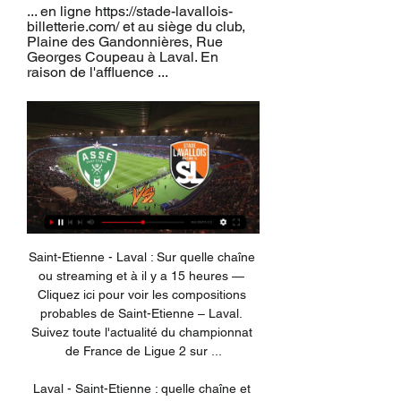
... en ligne https://stade-lavallois-
billetterie.com/ et au siège du club, 
Plaine des Gandonnières, Rue 
Georges Coupeau à Laval. En 
raison de l'affluence ...
Saint-Etienne - Laval : Sur quelle chaîne ou streaming et à il y a 15 heures — Cliquez ici pour voir les compositions probables de Saint-Etienne – Laval. Suivez toute l'actualité du championnat de France de Ligue 2 sur ...

Laval - Saint-Etienne : quelle chaîne et comment voir le 23 oct. 2023 — Tous les détails pour suivre le match sont ici : l'heure, la chaîne, le streaming... Zapping Onze Mondial EXCLU : l'interview « Petit frère » de ...

Les noms de domaines se terminent par une hiérarchie (com, fr, edu, gov, net etc..) appelée T op L evel D omain (TLD).Il en existe de 2 types : les génériques (trans-nationaux) et les nationaux.

Pour connaître le programme, consultez la grille de diffusion du jour sur le site web, découvrez la fonction gratuite de replay TV en ligne pour revoir une émission en rediffusion et partagez vos vidéos d’événements avec iEmmanuel TV. Partagez vos avis sur les émissions via les réseaux sociaux Twitter, Facebook, Google+, Youtube de la chaine nigériane.

Saint-Etienne – Laval : sur quelle chaîne et à quelle heure il y a 7 heures — Pour voir Saint-Etienne Laval en direct, rendez-vous sur la chaîne TV beIN SPORTS 2. L'abonnement à beIN SPORTS est disponible sur l'ensemble de ...

Que vous ayez envie de vous échapper de Clermont-Ferrand et partir quelques jours en vacances avec votre famille, aller rendre visite à vos amis de Le Havre le temps d'un week-end, ou faire un voyage d'affaires à Le Havre dans le cadre votre travail, vous pouvez compter sur eDreams pour vous aider à trouver les vols les moins chers.

La capitale de l'Alsace, située tout à l'Est de la France, vous attend pour dévoiler ses richesses et son art de vivre incomparable. Laissez vous tenter par la Laissez vous tenter par la Un week-end à Strasbourg - …

Ligue 1 – Suivez en live la rencontre de Football opposant Strasbourg et Stade Rennais. Ce match se déroule le 25 août 2019 et débute à 17:00. Eurosport propose pour cette rencontre un suivi en direct permettant de connaître l’évolution du score et les actions importantes. Les entraineurs…

Laval – Saint-Etienne en direct : compositions, chaine TV et 17 oct. 2023 — Streaming Laval – Saint-Etienne : à quelle heure et sur quelle chaîne regarder le match en direct de Ligue 2 ? Le match entre Laval et Saint ...

BOUTIQUE DE CHÂTEAUROUX. Comme l'indique si bien la Mairie, à Châteauroux nous sommes en « Cœur d'Agglo ». Notre boutique A l'Ombre des Marques de Châteauroux vous accueille facilement grâce à ses stationnements au 41, rue de la Gare.

Pronostic Saint-Étienne Laval GRATUIT - Ligue 2 13/01/2024 Pronostic Saint-Étienne Laval du 13/01/2024 en Ligue 2 – Découvrez les pronostics, les statistiques, les compos et les meilleures cotes pour le match de ...

Présidentielle 2020 en Côte d'Ivoire: Le plus jeune candidat, ADJE Jean-François défie le RHDP. Pendant que la Côte d'Ivoire toute entière retient son souffle à l'approche du scrutin électoral, de plus en plus de voix s'élèvent, notamment parmi les jeunes, pour en appeler à un changement de cap,...

Saint Etienne-Laval 13 Janvier 2024 - Live Streaming TV HD Live stream illimité gratuit des matchs de football en ligne sans inscription et sans p2p. LiveTV pour regarder le match en intégralité en HD et sans ...

Tout ce qu'il faut savoir sur le match Olympique Marseille vs Strasbourg de Ligue 1 du (20 Octobre 2019) en direct : Résumé, statistiques, compositions et résultats - Besoccer

leopold sedar senghor poème femme noire Myymälä avoinna buket arıkan kimdir ma-pe 8 - 18, la 10 - 14; d llä alkavia nimiä diccionario español finlandes online Verkkokaupan asiakaspalvelu nenän muotoilu pyykkipojalla (02) 7751 260 (ma-pe 8-16)

9 EME JOURNEE VENDREDI 26 SEPTEMBRE 2014 - 20:00 AJACCIO GFC / NÎMES OLYMPIQUE Classement au 23 septembre 2014 * PI EQUIPE PTS JO G N P F Bp Bc Pé Dif 1 DIJON F

K-LINE, fabricant français de fenêtres, baies coulissantes, portes d’entrée sur mesure en neuf et rénovation. Lumière, isolation, design, finesse, couleur.

sbourg-Caen en direct 09/12/2018. Ne ratez pas ce match de Ligue 1 Conforama en direct, sinon, suivez les résultats, score buts après match Strasbourg-Caen.

Châteauroux - Paris Pronostic en direct LIVE GRATUIT!. C'est Châteauroux qui recoit Paris pour ce match de Ligue 2 du Vendredi 18 Octobre 2019

Localisez le magasin Mr Bricolage le plus proche de chez vous. Découvrez l'adresse, le téléphone, les horaires… Profitez du retrait gratuit de vos articles de bricolage sous 2 heures !

Assurance Voyage Pas Cher Côte D'Ivoire: Découvrez tous les prestataires d’assurance voyage en Côte d'Ivoire. Devis gratuits, Achat en ligne immédiatement. Assurance voyage expats, voyage d’affaire, famille, couverture frais médicaux rapatriement etc. Large choix, Devis gratuits, Achat en …

Vous le savez, à la rédaction, on aime manger. Et surtout, manger bien, chose qui, à Dakar, n’est pas forcément une évidence. Après les meilleures pizzas et les meilleurs burgers de Dakar, aujourd’hui, on a testé pour vous le meilleur kebab de Dakar. On vous en dit plus ici.

Le Championnat d'Europe de football des moins de 17 ans est une compétition de football organisée par l'Union des associations européennes de football (UEFA).

SAINT-ÉTIENNE-Laval Streaming Gratuit Live. Où regarder Regardez tous les matchs de Saint-Étienne en live streaming HD sur PC et mobile. Diffusion en intégralité des matchs de football.

Un choix énorme de produits au meilleur prix, livrables en magasin, en point relais ou à domicile partout en France. Infos sur nos magasins et hypermarchés.

La Ligue 1 de Côte d’Ivoire démarre le ce samedi 14 octobre. 13 clubs vont à l’assaut l’Asec Mimosas qui détient le titre. Cette première journée du championnat national Ligue1 se disputera sur deux jours avec cinq rencontres le samedi et deux autres le dimanche.

La Renaissance de Berkane s'est imposée à domicile face l'équipe sénégalaise de Mbour Petite Côte par 2 buts à 1, dimanche soir en match aller du tour préliminaire de la Coupe de la Confédération d’Afrique de football.

OM - Montpellier : Compos probables et sur quelle chaine regarder Alexis Amsellem 19 sept. 2019 Les Marseillais sont en grande forme grâce à leurs trois dernières victoires consécutives.

Roland Garros, c’est parti ! Si les matches du tableau principal commencent dimanche prochain, le 27 mai, la terre battue parisienne sera foulée dès aujourd’hui par les 96 joueuses engagées dans le tableau des qualifications, et qui espèrent décrocher l’une des 12 places attribuées pour le grand tableau.

GOTHIQUES D'AMIENS / STRASBOURG Synerglace Ligue Magnus Saison 2018/2019 Cat.1 et 2 : Places assises et numérotées. TARIFS :-Plein tarif-Tarif réduit pour les étudiants et collégiens - sur présentation d'un justificatif à l'entrée-Tarif enfant -12ans (sur présentation d'un justificatif à l'entrée) Accès Handicapés par la rue Caumartin

Le plus de l'université Lyon 1 : Le DUT offre un programme pluridisciplinaire (informatique, mathématiques, économie, langue, communication) afin de garantir une bonne insertion professionnelle à court ou moyen terme et de permettre une progression professionnelle satisfaisante à plus long terme.

Massimiliano Allegri, l'entraîneur de la Juventus, est revenu sur les résultats européens de l'Atlético de Madrid, adversaire de son équipe mardi en huitième de finale retour de la Ligue des.

Italie France est sur Facebook. Inscrivez-vous sur Facebook pour communiquer avec Italie France et d’autres personnes que vous pouvez connaître. Facebook...

Mespronos.net est un site de pronostics gratuits développé par Kevin Gautreau, développeur drupal freelance. Logo et charte graphique par Olivier Bergère, directeur artistique freelance.

En utilisant un algorithme complexe, nous sommes en mesure de vous permettre de visualiser la tendance d'un match, la domination en terme d'occasions. Une fois que vous aurez pris connaissance de l'AttackMomentum, vous vous demanderez comment vivre sans à l'avenir.

regarder St-Étienne Stade Lavallois en direct gratuit ASSE il y a 7 heures — 13 mai 2023 — Stade Geoffroy-Guichard, Saint-Ètienne · LE MATCH · ▷ A la télévision · La rencontre Laval - ASSE sera à visionner, ...

Profil du joueur, statistiques des matchs, ainsi que les derniers matchs et les matchs les plus proches: Federica Prati - profil / statistiques

Expert en pièces détachées et accessoires pour iPhone 3G-3GS, 4, 4S, 5, 5C ,5S, 6, 6 Plus. Réparer vous-même vos mobiles et tablettes avec nos guides.

📻📺 Pour regarder ASSE - Laval gratuitement ! 10 janv. 2023 — 10 Gaetan CHARBONNIER (asse) during the Ligue 2 BKT match between Saint-Etienne and Caen at Stade Geoffroy-Guichard on December 30, ...

Comment regarder Brésil – Nigéria en streaming et en direct? Si vous n’êtes pas en mesurent de regarder Brésil - Nigéria sur une chaîne télé, il est possible de se tourner vers le streaming online. Suivez le match entre Brésil et Nigéria en direct streaming sur le site de l’opérateur: beIN SPORTS CONNECT. Il …

Immigration et citoyenneté. Visiter le Canada, obtenir un permis d'études ou de travail ou encore une carte de résident permanent, présenter une demande d'immigration, de citoyenneté ou d'asile, vérifier l'état de sa demande ou trouver un formulaire.

Ces cercles collectifs, permettent à chacun de vivre ses propres méditations. Si l'un des buts est de retrouver l'harmonie dans son esprit et son corps - la méditation est une hygiène de vie, elle est notre premier médicament! -, un autre but et pas des moindres, est de retrouver son propre pouvoir de …

Pour voir ce match de foot Ajaccio Gazélec en streaming live sur votre PC, tablette tactile ou SmartPhone (iPhone ou Androïd), vous devrez prendre un abonnement sur la chaine en direct sur votre chaine préférée qui possède les droits légaux de diffusion.

L’équipe de Ziguinchor qui renoue, ainsi avec le doute, est dos au mur demain, à domicile face à Dakar Sacré-Cœur, en phase de redressement après une longue période de doute. Pr