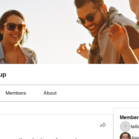
up
Members
About
Member
tal
talbotmo
Jos