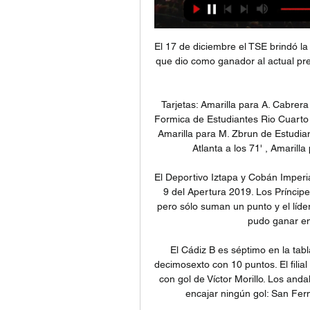
El 17 de diciembre el TSE brindó la declaratoria oficial de las elecciones generales, en las que dio como ganador al actual presidente con el 42,95 por ciento de los votos, frente al 41,42 por.

Tarjetas: Amarilla para A. Cabrera de Estudiantes Rio Cuarto a los 8' , Amarilla para L. Formica de Estudiantes Rio Cuarto a los 18' , Amarilla para J. Valdez de Atlanta a los 54' , Amarilla para M. Zbrun de Estudiantes Rio Cuarto a los 67' , Amarilla para M. Molina de Atlanta a los 71' , Amarilla para I. Hesar de Estudiantes Rio Cuarto a los.

El Deportivo Iztapa y Cobán Imperial empataron 0-0 en el estadio El Morón por la jornada 9 del Apertura 2019. Los Príncipes Azules pudieron haber salido líderes de Escuintla, pero sólo suman un punto y el líder será Municipal, al menos por una jornada. Iztapa no pudo ganar en casa y se complica el futuro […]

El Cádiz B es séptimo en la tabla con 16 puntos, mientras que el UCAM Murcia es decimosexto con 10 puntos. El filial del Cádiz viene de ganar (1-0) al Villarrobledo en casa con gol de Víctor Morillo. Los andaluces suman tres victorias consecutivas en Liga y sin encajar ningún gol: San Fernando (1-0), Talavera (0-2) y Villarrobledo (1-0).

Entérate del cual fue el resultado del partido entre Lanús y Godoy Cruz por la fecha 11 (Foto: Twitter) Hoy viernes 10 de octubre se llevó a cabo el partido correspondiente a la fecha 11 del Torneo Apertura 2014 entre Lanús y Godoy Cruz.

Final del partido, Numancia 0, Real Zaragoza 1. Final segunda parte, Numancia 0, Real Zaragoza 1. // Min. 90'+6' Fuera de juego, Numancia. Mohamed Sanhaji intentó un pase en profundidad pero Adrián Castellano estaba en posición de fuera de juego.

LDU Quito sub-19 Universidad Catolica del Ecuador sub-19 Deportivo Cuenca sub-19 Delfín SC sub-19 Independiente del Valle sub-19 El Nacional sub-19 Barcelona SC sub-19 SD Aucas sub-19 Emelec sub-19 Mushuc Runa U19 Fuerza Amarilla sub-19 River Plate sub-19 Macara sub-19 Deportivo Cuenca - …

Estudiantes, Monagas, Deportivo La Guaira, Táchira, Trujillanos, Deportivo Lara, Zamora y Caracas jugarán los cuartos de final. El puntero Monagas derrotó 1-0 a Táchira El único líder venció a uno de los candidatos y amplió su ventaja en el campeonato venezolano.

Baloncesto - Finlandia: resultados de Helsinki Seagulls resultados, partidos y detalles de partidos. Utilizamos cookies y otras tecnologías para mejorar su experiencia en este sitio web. Al continuar navegando, usted acepta nuestro uso de estas tecnologías.

Los jugadores del Once Caldas conocen al Deportivo Santaní, el rival que tendrán mañana en el Palogrande. Le valoran la velocidad que tiene para atacar y el juego aéreo por la pelota parada. Sin embargo, esperan contrarrestar esas fortalezas y aprovechar el gol visitante, tras el empate 1-1 en Asunción (Paraguay), para superar la primera fase de la Copa Sudamericana.

RCD Mallorca | Web Oficial 14. Villarreal CF. 19 ; 15. RCD Mallorca. 18 ; 16. Sevilla FC. 16 ; 17. RC Celta. 16 ...

España, que viene de ganar a Francia en un 2 a 1, se enfrentará en octavos de final del Mundial Sub 20 Turquía 2013, contra México vencedor ante Mali 4-1. México vs España en vivo, México vs España en vivo gratis online, México vs España online, Mundial Sub 20 Turquía 2013, Mundial Sub 20

RCD Mallorca vs RC Celta de Vigo LaLiga: Transmisión de radio en vivo y en directo hoy. Escuche la LaLiga en directo. El partido RCD Mallorca vs RC Celta de Vigo comenzará el 13 de enero de ...

Celta de Vigo: marcadores en directo, resultados y partidos Próximos. ESPAÑALaLiga EA Sports. Mallorca. Celta de Vigo. 13.01. 07:15. ESPAÑACopa del Rey. Valencia. Celta de Vigo. 17.01. 11:00. ESPAÑALaLiga EA Sports.

Más información sobre el evento El Nacional vs Macará que podrás ver por internet totalmente gratis. Desde las 23:00 horas del sábado 7 de octubre se disputará la decimotercera jornada de la Liga de Primera División en Ecuador o Serie A con un partido entre los clubes de Nacional