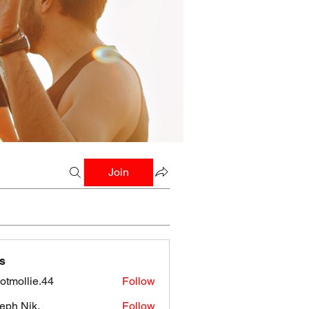
Join
s
botmollie.44
Follow
llie.44
eph Nik.
Follow