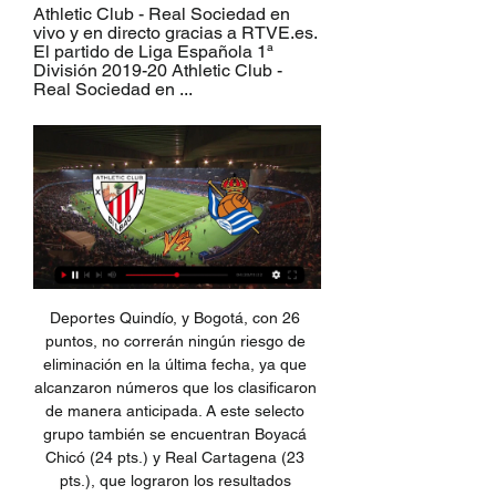
Athletic Club - Real Sociedad en 
vivo y en directo gracias a RTVE.es. 
El partido de Liga Española 1ª 
División 2019-20 Athletic Club - 
Real Sociedad en ...
Deportes Quindío, y Bogotá, con 26 puntos, no correrán ningún riesgo de eliminación en la última fecha, ya que alcanzaron números que los clasificaron de manera anticipada. A este selecto grupo también se encuentran Boyacá Chicó (24 pts.) y Real Cartagena (23 pts.), que lograron los resultados necesarios para hacerse inalcanzables en el tema de la puntuación.

Veracruz. Los nombres de los culpables de la mala racha del Veracruz. Seis docenas de jugadores de los Tiburones Rojos entraron en el libro negro del fútbol internacional …

Madrid, 29 sep (EFE).- El Eibar podrá a prueba la capacidad de reacción del Real Madrid en el Bernabéu, donde el líder tiene que cortar la racha de dos empates seguidos en la Liga, además del de la "Champions", acosado por el Barcelona que no falla y que visita Balaídos tan solo...

Velez vs Rosario Central en vivo - @Crack Deportivo. Velez Sarsfield - Rosario Central. Related Videos . Previa Patronato vs Vélez Sarsfield - Jornada 15 - Superliga Argentina... - Pronósticos y horarios. Deja tu pronóstico en los comentarios! Previa completa y más pronósticos en:.

RESULTADOS: Leones de Yucatán 4-2 Rieleros de Aguascalientes, Bravos de León 2-1 Acereros de Monclova, Sultanes de Monterrey 12-9 Pericos de Puebla, Diablos Rojos del México 6-5 Tecolotes de los Dos Laredos, Tigres de Quintana Roo 6-2 Generales de Durango, y Olmecas de Tabasco 7-2 Saraperos de Saltillo.

Argentina - CA Aldosivi - Resultados, fixtures, calendario, estadísticas - Envivo24 El servicio de los resultados de fútbol en vivo más rápido y confiable! Inicio

Los del meta, que estaban de locales en Tunja, debieron cambiarse porque Boyacá Chicó jugará allí a la misma hora. Deportes Quindío, con el tiquete asegurado a semifinales, será juez de Llaneros, que debe ganar para pelear clasificación. El juego Llaneros Fútbol Club-Deportes Quindío, por

Información: El resultado Sport Victoria vs. Alianza Atlético de Fútbol de Perú se muestra en tiempo real. Si la transmisión en vivo y en directo no se encuentra disponible, el resultado será actualizado apenas finalice el partido.

Fecha número 2 del fútbol de primera división de México a jugarse el día Sábado 15 de Enero 2011, un juego bastante llevado al morbo, por el simple hecho de que ambos equipos estan inmersos en la lucha por no descender, así pues este Tigres Necaxa Online será sin …

Obtén fácilmente instrucciones y direcciones desde Polideportivo Tigres UANL con la aplicación Moovit o desde el sitio web. Hacemos que viajar a Polideportivo Tigres UANL sea fácil, por eso más de 460 millones de usuarios, incluidos los usuarios de Monterrey, confían en Moovit como la mejor aplicación de transporte público.

El uruguayo Tabaré Vázquez llega al primer año de su segunda presidencia con muchos pendientes: mejorar la economía, mantener a raya el desempleo y probar que la izquierda puede gobernar en tiempos de vacas flacas, dijeron a Sputnik Nóvosti empresarios, sindicalistas y analistas.

Ver Athletic vs Real Sociedad en directo Athletic Club vs Re hace 9 horas — Athletic Club Real Sociedad marcadores en directo (y ver en vivo gratis Date and time 13/1/2024, 9:30. Estadio San Mamés. Lugar.

Real Sociedad - Últimas noticias Real Sociedad. Athletic Club - Real Sociedad: horario y dónde ver en TV hoy el partido de. LALIGA EA Sports. Athletic Club - Real Sociedad: horario y dónde ver ...

Athletic Real Sociedad vídeo del partido Athletic Club 2-0 R hace 8 horas — Por internet podrán seguir la cobertura minuto a minuto en vivo que se Necaxa vs Chivas en VIVO. Athletic contra Real Sociedad vídeo del ...

Saber que de forma inmediata vas a tener una respuesta de una persona experta te da seguridad, tanto para nosotras, familiares de referencia, como para mi marido saber de la disponibilidad de alertar en caso de que sea necesario" (Familiar de usuario con Teleasistencia domiciliaria Lugo) "

La nota es de Samu (Rantifusiano total y un tío mu legal y digno de crédito) y me ha llegado tal cual así.... Saludos Geodudes! Como bien sabéis, el grupo ultra 'Hazte Oir' ha logrado, bajo amenazas de boicot, que ciertas marcas dejen de publicitarse en La Sexta a raiz de la emisión de los espaciales "Salvados por la Iglesia" dos programas.

Autorizo a Eurosport para el envío de noticias e información sobre sus productos y servicios. Crea tu cuenta Haciendo click en "Crear mi cuenta" usted acepta Términos y condiciones incluido nuestro Política de cookies .For more information about how we use your personal data, please refer to our Política de …

Horario, resultado y estadísticas del Bonsucesso - Barra da Tijuca | Carioca 2 G 2 2018 ¡Vas a denunciar un contenido! x. Denuncia sólo contenidos que incumplan nuestras Normas de uso o conducta. Aunque revisamos todas las denuncias que nos llegan, sólo respondemos si procede.

En Turquia un ingenioso proyecto en beneficio de los perros callejeros puesto en marcha como prototipo en Estambul, Turquía, como una iniciativa de responsabilidad social para alimentar y saciar la sed de los animales de la calle, patrocinada por Yücesan Wagon Co. y la Asociación Vida Ecológica Oliva ( ZEYED es ) en cooperación con el I + D.

Jose Antonio Goulart está en Facebook. Únete a Facebook para conectar con Jose Antonio Goulart y otras personas que tal vez conozcas. Facebook da a la...

Real Sociedad TV HIGHLIGHTS | Athletic Club 0-1 Real Sociedad | Final Copa del Rey. Real FACE TO FACE | 1997ko belaunaldia | Aihen Muñoz vs Ander Guevara | Real Sociedad.

[Redacción] Se anunciaron las series inaugurales para la temporada 2017: Ciudad de México.- Los Piratas de Campeche levantarán el telón de la Temporada 2017 de la Liga Mexicana de Béisbol en casa, cuando el 31 de marzo reciban a los Olmecas de Tabasco, se acordó en la Asamblea de Presidentes de LMB, donde también se confirmó que el.

Amistosos Comentarios en directo del Costa de Marfil v RD Congo 13 de octubre de 2019, incluyendo todas las estadísticas y eventos clave del partido, actualizado al instante.

Donde televisan ATHLETIC BILBAO REAL SOCIEDAD hace 11 horas — Donde televisan Athletic Club Bilbao Real Sociedad hoy liga y donde ver Athletic Bilbao online gratis directo por internet en vivo en línea hd ...

Tottenham recibe al combinado de Liverpool en el Estadio Wanda Metropolitano por el compromiso en vivo de la final de la Champion League. Los dirigidos por Pochettino buscan imponerse ante los Reds, salir victoriosos con miras al título del torneo.

Resumen del Athletic Bilbao 0 - Barcelona 0: Vuelve a salvar al Barça en San Mamés con varias paradas prodigiosas. Messi, tocado, no pudo destacar. Empieza una nueva Liga: el Madrid se pone a seis puntos del líder.

Descubre a que hora juega Celta de Vigo vs Valencia en vivo y en Directo Hoy sábado 24 de agosto del 2019 partido. Celta de Vigo y Valencia por la fase de grupos de la España LaLiga Santander En Tarjetarojatvonline.com podras seguir la transmision entre Celta de Vigo vs Valencia en vivo y. Sevilla vs Slavia Praga: alineaciones iniciales

Ver Real Sociedad vs Athletic Bilbao el 30.09.2023 – Resúmenes y transmisiones en vivo del encuentro de fútbol La Liga 2023/24 entre Real Sociedad y Athletic Bilbao. El mejor lugar para ver el partido del ...

CHOQUE DE CANDELA ENTRE ALIANZA ATLÉTICO VS CÉSAR VALLEJO POR LA FECHA 27 SEGUNDA PROFESIONAL. Este domingo desde las 13:00 horas, el norte peruano se paralizará para vivir 90′ de candela, cuando se vean las caras Alianza Atlético y la Universidad César Vallejo, en un choque correspondiente a la jornada 27 del Torneo de la Segunda.

Puerto Rico, llamado oficialmente Estado Libre Asociado de Puerto Rico, es un territorio no incorporado de los Estados Unidos con estatus de autogobierno, se encuentra situado al noreste del Caribe, al este de la República Dominicana y al oeste de las Islas Vírgenes.

Athletic Club - Real Sociedad en directo - La Liga Siga el partido La Liga en directo Fútbol en streaming entre el Athletic Club y el Real Sociedad con Eurosport. El partido comienza a las 16:15 el 15 de ...

Dónde ver en vivo y en directo online el derbi vasco Real 29 sept 2023 — Te contamos dónde ver en directo online el Real Sociedad vs. Athletic Club de Bilbao de La Liga 2023-2024: Movistar, DAZN, ...

Amistosos Comentarios en directo del Ecuador v Argentina 13 de octubre de 2019, incluyendo todas las estadísticas y eventos clave del partido, actualizado al instante.

Jornada 26: ATHLETIC-REAL SOCIEDAD Jornada 26: ATHLETIC-REAL SOCIEDAD · 93:13 Final del partido en San Mamés · 90:41 Fiuera de juego de J. · 89:26 Disparo mordido de Toquero, a las manos de Bravo ...

El vallisoletano firmó con el Córdoba CF por dos cursos más otro opcional en caso de ascenso. Cordoba CF. González, en su última aparición pública en Córdoba. González deja caer el 10 de diciembre como fecha del fin de la era León en el Córdoba CF. Rafael Cano.

EN VIVO l. a. fecha 11 del fútbol paraguayo. El encuentro irá ONLINE desde las 17:15(hora peruana) vía LIVE STREAMING de TIGO Sports.MINUTO A MINUTO los angeles visita ante Cerro Porteño. - 61' ¡GOOOOOOOOOL DE CERRO PORTEÑO! Joaquín Larrivey aprovechó una buena habilitación y anota su 'hat-trick' ante Sol de América en el Defensores.

Atlético Rafaela y Central. La fecha continuará mañana a las 12.00 con el partido en el cual Brown de Adrogué será local de. a las 18.00 Mitre de Santiago del Estero recibirá a Temperley con arbitraje de Eduardo Gutiérrez y televisación en directo por la señal deportiva de cable TyC Sports y …

Tareas en Línea, Ciudad de México. 81K likes. Somos un grupo de expertos que te ayudarán con tus tareas para que ocupes tu tiempo libre en lo que más... Jump to. Sections of this page. Accessibility Help. Press alt + / to open this menu.. Argentina, Perú, Chile y México!

Resultado Venados vs. Juárez, Fútbol de México, 05 de febrero, 2016. Resultado, marcador, goles, tarjetas, alineaciones, jugadores, árbitros, estadísticas, goles.

Ver REAL SOCIEDAD-Athletic Club Online Gratis HOY