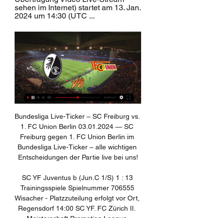
sehen im Internet) startet am 13. Jan. 
2024 um 14:30 (UTC ...
Bundesliga Live-Ticker – SC Freiburg vs. 1. FC Union Berlin 03.01.2024 — SC Freiburg gegen 1. FC Union Berlin im Bundesliga Live-Ticker – alle wichtigen Entscheidungen der Partie live bei uns!

SC YF Juventus b (Jun.C 1/S) 1 : 13 Trainingsspiele Spielnummer 706555 Wisacher - Platzzuteilung erfolgt vor Ort, Regensdorf 14:00 SC YF. FC Zürich II. Meisterschaft Promotion League Spielnummer 121668 Juchhof 1 - R4, Zürich Sa 22.08.2020 12:00 SC YF Juventus a - SC.

13.01.2012 Für die herausragenden Stimmungsmomente garantierte der SV Concordia am Samstag und die Gruppen 7 und 8 am Sonntag. Dort zeigten die Zuschauer, dass sie für Stimmung sorgen können. Auch wenn die Anhänger des SVC, sportlich betrachtet, wenig zu jubeln hatten, feierten die Anhänger unbeirrt. Am Sonntag motivierte neben Cebeci auch die spannende Gruppe 8 mit drei punktgleichen.

Im MDR gibt es Ausstrahlungen, die nur im Livestream gezeigt werden: Sport-Veranstaltungen, Konzerte, Lesungen und vieles mehr. All dies sehen Sie hier exklusiv im Livestream!

Das sagt die bwin Trueform für die Partie VfL Wolfsburg – RB Leipzig voraus. Allein die Ausbeute aus den letzten 5 Spielen offenbart, weshalb RB Leipzig die Favoritenrolle zugeschrieben wird. Die Gäste holten satte 11 Zähler, während dem VfL Wolfsburg nur ein einziger Sieg in dieser Zeit gelang. Die Ergebnisse beider Mannschaften waren allerdings in der Regel auch so zu erwarten. Die.

Schauen Sie sich mal die Infografik für das Spiel FC Grossklein vs Usv Fliesen Klampfer Gabersdorf an - Sporticos.com ist ein Webservice, der Spieltagsprognosen in …

SC Freiburg gegen Union Berlin live in Stream & TV 13.11.2022 — Registrieren Sie sich kostenlos und erhalten Sie auf Ihre Interessen abgestimmte Inhalte sowie unsere vielseitigen Newsletter. Registrieren.

St. Gallen empfängt Sion, Thun den FCZ. sda. 2.11.2019 um 06:05 Uhr St. Gallens Trainer Peter. Jetzt also empfängt St. Gallen seinen damaligen Aufbaugegner unter umgekehrten Vorzeichen.

Alle aktuellen und zukünftigen Spiele. Mit deinem Browser (Internet Explorer) kann es zu Einschränkungen bei der Nutzung von soccerwatch.tv kommen.

Hier auf SofaScore können Sie alle vorherigen Borussia Dortmund vs RB Leipzig Ergebnisse, sortiert nach ihren Kopf-an-Kopf-Matches. Wird verlinkt mit den Borussia Dortmund vs. RB Leipzig Video-Highlights, die im Medien-Tab gesammelt sind, für die beliebtesten Spiele, sobald das Video auf Videoplattformen, wie Youtube oder Dailymotion, erscheint.

Paris Saint-Germain. 23:35. Canlı . Team Neymar-Team Messi. 23:35. Canlı. Everton-Watford. 23:35. Canlı. Fulham-Brentford. 23:35. Canlı. Golden State Warriors-Portland Trail Blazers. 23:35. Canlı. Real Madrid-Ajax. 23:40. Bros-Demons. 00:10. Takım 1-Takım 2. Videolar Maç Özetleri. RasenBallsport Leipzig 2-1 Atletico Madrid. Barcelona 3-1 SSC Napoli. Bayern Munich 4-1 …

UFC Tadten - ASV Siegendorf 2:0 Nach Spielende vom Vormittagsspiel ging unsere Fahrt weiter in das schöne Burgenland, dieses Mal wurde der Norden besucht um zwei weitere Spiele anzusehen. Da man noch genügend Zeit im Gepäck hatte, konnte bei besten …

Maxwel Cornet von Olympique Lyon behält die Oberhand im. Serienmeister Bayern München mit ÖFB-Star David Alaba. Den ersten Endspielteilnehmer ermitteln bereits am Dienstag (21.00 Uhr MESZ.

SC Freiburg vs Union Berlin: Live-Score, Stream und Head vor 5 Stunden — Spiel SC Freiburg vs Union Berlin - Bundesliga (1/13/2024): Live-Score, Stream, Spiel-Statistiken & Head-to-Head-Ergebnisse auf Tribuna.com.

Seit dem Restart nach der Corona-Pause ist GC nicht zu bremsen. Gestern feierte der Rekordmeister mit dem 4:0 gegen Stade Lausanne-Ouchy den vierten Sieg in Folge. 16 Punkte haben die Hoppers aus.

Sie finden Ihre Kundenummer auf iner Würth Rechnung, einem Lieferschein oder Auftragsbestätigung auf der ersten Seite rechts oben. Falls Sie gerade keinen dieser Würth Belege vorliegen haben, rufen Sie einfach unsere Service Hotline an unter der Telefonnummer +41 61 705 91 00.Sie erreichen uns Montags bis Freitags von 6 bis 24 Uhr (nicht an gesetzlichen Feiertagen).

Das war erneut eine eindeutige Sache. Der Verbandsjugendtag des Fußballverbandes Niederrhein, der vornehmlich online stattfand, hat am Samstagmorgen nun auch offiziell die Saison 2019/20 für die Nachwuchsspielklassen abgebrochen.

Tooor für Hallescher FC, 1:1 durch Pascal Sohm Halle gleicht verdientermaßen aus! Über Boyd und Jopek gelangt das Leder auf die linke Außenbahn zu Drinkuth. Der 24-Jährige gibt hoch an den langen Pfosten, wo wiederum Boyd per Kopf klasse auf den Elfmeterpunkt zurücklegt.. Tooor für Eintracht Braunschweig, 1:0 durch Orhan Ademi Und.

Auch beim Rückspiel in Lyon ist der FC Bayern heute live im TV zu sehen: Lyon vs. Bayern live im Free-TV auf Sat.1 (TV-Übertragung aus dem Stade Gerland in Lyon ab 20.15 Uhr, Anpfiff 20.45 Uhr). Ins erste Halbfinale der Champions League nehmen die Bayern nach dem Hinspiel gegen Olympique Lyon zwar den 1:0-Vorsprung mit, aber auch so manches Handicap: Ribery ist gesperrt und die etatmäßige.

Fussball-Vereine Stainz - sichten Sie alle Firmen und Unternehmen mit Adresse, Telefonnummer und ★ Bewertungen. Das Stadtbranchenbuch für Stainz zeigt Ihnen aktuell ᐅ 100 Einträge.

Zurück auf das Spiel TSG 1899 Hoffenheim gegen Hertha BSC, erkennen wir das beide Teams sehr anspruchsvoll sind. Unseren Recherchen zu Folge wird es ein schwerer Kampf zwischen den Teams sein. Dennoch werden wir Ihnen die wichtigsten Details des Spieles TSG 1899 Hoffenheim gegen Hertha BSC online und live auf unserem Portal mitteilen. Während.

FC Köln und RB Leipzig aus den letzten Spielen und deren Ergebnisse und Tore beider Teams gegen gemeinsame Gegner. Hierbei werden im Kreuzvergleich die Partien gezeigt, wobei die beiden Vereine zuletzt auf die gleichen Gegner trafen. So lassen sich Stärke bzw. Form direkt vergleichen. 11.03.20 : Borussia Mönchengladbach - 1. FC Köln: 1. Bundesliga : 2 : 1 (1 : 0) (1 : 1) 01.02.20: RB.

2020-3-3 · DFB Pokal Viertelfinale am 4.3.2020 um 20:45 Uhr (ARD und Sky) So, klagen nützt nichts mehr und lasst uns lieber auf den Mittwoch blicken. Es ist zwar auswärts und Pokal aber zumindest der gleiche Gegner auf dem man sich bereits seit Tagen vorbereitet. -----Pavlenka Theo - Toprak - Moisander - Augustinsson -----Bargi* -----Eggestein ----- Klaassen

Sport-Club Freiburg - 1. FC Union Berlin | Saison 2023/2024 Willkommen zu Freiburg gegen Union Berlin! Hier gibt's bald die wichtigsten Die schnellsten Pushes und Live-Stats zu allen Spielen - hol' Dir die offizielle ...

Werder Bremen – Eintracht Frankfurt Wetten. Die Buchmacher sind sich absolut uneinig, was dieses Spiel angeht. Sowohl Werder Bremen als auch Eintracht Frankfurt liegen bei einer Quote von 2,75 auf den Sieg. Ein Unentschieden wird derweil mit 3,75 eingeschätzt.

RB Leipzig - FC Bayern München jetzt live im TV. Das Match zwischen dem RB Leipzig und dem FC Bayern München beginnt am Samstag, 11.Mai, um 15:30 Uhr.Sky überträgt live bei Sky Sport 2.. Das Spiel findet in der Red Bull Arena in Leipzig statt.

2019-12-3 · Por debajo de ella. kampfmannschaft Dreier zum Frhstck vs. LASK. Vor der heutigen Partie gegen den LASK stellen sich uns diese drei. Hier ist unsere Startelf gegen den TSV Prolactal Hartberg: 32 @patrickpentz 17 @floklein7 30 @mightymoe15 3 Igor 28 @tschinkenfritz 7 …

Wir sind diese Woche mit TOP USFLUG zu Besuch im Walter Zoo in Gossau. Ein Zoo-Erlebnis für die ganze Familie. Das grosszügige Zoogelände entzückt mit …

Die Hartberger werden daher in Mattersburg der Vastic-Elf das Leben nicht leicht machen. Josko Ried will gegen Admira drei Punkte Nach dem Punktegewinn im Heimspiel gegen Meister Salzburg sind am Samstag (18:30 Uhr) drei Punkte für Gastgeber Josko Ried gegen den Vorletzten Admira Pflicht.

Weil das Spiel der SGS Es-sen gegen den VfL Wolfs-burg in der Allianz Frauen-Bundesliga auf den 14.12. (Mittwoch, 19 Uhr) verlegt werden musste, sucht der Vereinr für diesen Termin noch Ballmädchen. Dafür erhält der Verein/Gruppe 20 Freikarten und zahlt für jede weitere Person jeweils nur drei Euro pro Person. Schreiben Sie der SGS eine E-Mail (info[at]sgs-essen. de) mit der Anzahl der be.

TV Jahn Delmenhorst. Letztes Spiel. TV Jahn Delmenhorst. 1 - 3. Herforder SV In dieser Übersicht werden alle Spieler aufgeführt, die für den Verein Jahn Delmenhor. ihr Debüt im ausgewählten Wettbewerb gefeiert haben Kaderzusammensetzung nach Positionen TV Jahn Delmenhorst.Mit Hilfe dieser Statistik lassen sich die Spieler eines Vereins nach Haupt- und Nebenpositionen ordnen Tiefbau in.

Grasshoppers 19 Behrang Safari 9.2.85, SWE, Abwehr Kam 2008 und wieder 2013 von Anderlecht 26. FC Zürich 2009. Martin Angha das Leben schwer. Rotblau Match 11 UNSERE BILANZEN Luca Zuffi 42 3208 7 14 3 0 0 Marek Suchy 38 3448 3 2 9 0 0.

Wir, die Küchenspezialisten, sind auf dem Weg zu Ihrer Traumküche von der ersten Inspiration bis zum Einbau und auch danach an Ihrer Seite. Bei uns finden Si...

Grasshopper Club Zürich, Neuchâtel Xamax FC, SC Kriens, FC Zürich, FC Aarau (2004), FC Rot-Weiß Erfurt, RKC Waalwijk, BV De Graafschap, Sydney FC, Willem II Tilburg Vereine (Trainer): PSV Eindhoven (Assistenztrainer U17), NAC Breda (Cheftrainer U16/U17)

Liveticker | 1. FC Union Berlin - SC Freiburg | 32. Spieltag FC Union Berlin gegen SC Freiburg; Liveticker. Heute live · Bundesliga · 2 Live-Tabelle springen die Eisernen auf Platz drei. Was will das Unioner Fußballherz ...

Paris Saint-Germain muss im Champions-League-Halbfinale gegen Fußball-Bundesligist RB Leipzig womöglich auf Torhüter Keylor Navas verzichten.

Startseite WDR Mediathek. Video: Die faszinierende Welt der Insekten Planet Wissen. 23.06.2020. 58:56 Min.. SWR.. Insekten sind die größte Tiergruppe der Erde und besiedeln dank ihrer.

Lyon und Leipzig können mit diesem 2:2 offenbar beide bestens leben und schieben die Pille nur noch gemütlich hin und her. 90. 22:52. Offizielle Nachspielzeit (Minuten): 4. 89. 22:52 . Wird das jetzt hier in den letzten Minuten ein Nicht