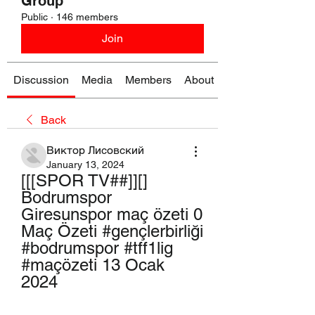
Group
Public
·
146 members
Join
Discussion
Media
Members
About
Back
Виктор Лисовский
January 13, 2024
[[[SPOR TV##]][] 
Bodrumspor 
Giresunspor maç özeti 0 
Maç Özeti #gençlerbirliği 
#bodrumspor #tff1lig 
#maçözeti 13 Ocak 
2024