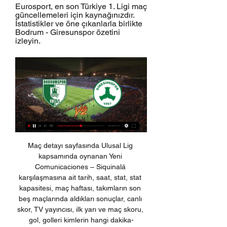
Eurosport, en son Türkiye 1. Ligi maç 
güncellemeleri için kaynağınızdır. 
İstatistikler ve öne çıkanlarla birlikte 
Bodrum - Giresunspor özetini 
izleyin.
Maç detayı sayfasında Ulusal Lig kapsamında oynanan Yeni Comunicaciones – Siquinalá karşılaşmasına ait tarih, saat, stat, stat kapasitesi, maç haftası, takımların son beş maçlarında aldıkları sonuçlar, canlı skor, TV yayıncısı, ilk yarı ve maç skoru, gol, golleri kimlerin hangi dakika-dakikalarda attıkları.

ilk canlı kuponuna 2. kupon misli.com'dan hediye misli.com kampanyaları ali ece'li reklam filmi sadece mislide anlık tüyo ile kazandıran öneriler basgeç ile en hızlı canlı bahis günün canlı bahis bülteni misli tv canlı yayını bundesliga'yı canlı izle oyunun parçası ol

Bursaspor Ankaragücü Maçını Canlı izle 17 Mart 2012 Ligde 6 maçtır yenilgisi bulunmayan Bursaspor, yarın kendi sahasında Ankaragücü'nü konuk edecek.. trabzonspor fenerbahçe maçı canlı izle Trabzonspor Fenerbahçe Maçını Canlı izle 01 Nisan 2012 Trabzonspor Fenerbahçe maçını canlı izle,.

CANLI İZLE FOTO GALERİ VİDEO GALERİ. Olympique Lyon-Beşiktaş maçına İspanyol hakem. "Aubameyang sadece Real Madrid ve Barcelona'ya gidebilir" DAHA FAZLA GÖSTER.

BB Bodrumspor-Giresunspor | 1. Lig | 18. Hafta 21 saat sonra — BB Bodrumspor ile Giresunspor 23/24 1. Lig18.hafta maçında karşı karşıya geliyor. tarafından yönetilen BB Bodrumspor-Giresunspor maçı, ...

90'Hakem Ümit Öztürk maçı bitiren son düdüğü çalıyor. Fenerbahçe, Kasımpaşa'yı 4-2 mağlup ediyor ve puanını 26'ya yükseltiyor. Kasımpaşa ise bu sonuçla 18 puanda kalıyor. 90.

0 Maç Özeti #gençlerbirliği #bodrumspor #tff1lig #maçözeti YouTube YouTube 3:03 YouTube TRsports 26 Ağu 2023 26 Ağu 2023

Namık Kemal KILINÇ/SERİK, (DHA)- ANTALYA'nın Serik İlçe Emniyet Müdürlüğü personeline yangın eğitimi verildi. Antalya Büyükşehir Belediyesi İtfaiye Daire Başkanlığı Serik.

Grupta zirve mücadelesi veren Karbel Karaköprü Belediyespor kendi sahasında Tokatspor ile 1-1 kaldı.. Yerel TV kanalında canlı yayın konuğu olarak Büyükşehir Belediye Başkanı Zeynel Abidin Beyazgül'e Şanlıurfaspor'un kurtuluşu konusunda bir yol haritası hazırlamasını istedi.

Antalyaspor'dan hakem hatalarına büyük tepki. Antalyaspor Yönetim Kurulu'ndan yapılan açıklamada, "VAR konuşmalarının kamuoyu ile paylaşılmadığı sürece akıllardaki soru.

MAÇ SONUCU Şile Yıldızspor 1 - 2 Nevşehir Belediye Spor. 90+4 Şile Yıldızspor Keremcem ile golü buldu. Maçta bu gol ile sona erdi. 90+Dakika- Hakem uzatma süresi olarak 4 dakika işaret etti.

Bodrumspor - Altay İzmir Özet: Futbol Skorlar & Önemli Anlar Eurosport, en son Türkiye 1. Ligi maç güncellemeleri için kaynağınızdır. İstatistikler ve öne çıkanlarla birlikte Bodrumspor - Altay İzmir özetini izleyin.

Galatasaray Beşiktaş maçı için nefesler tutuldu! Belki de bu akşam 2017-2018 Süper Lig sezonunun şampiyonu belli olacak. Sadece GS ve BJK taraftarları değil Fenerbahçe ve.

CANLI İZLE | Yeni Malatyaspor - Trabzonspor şifresiz canlı izle | Yeni Malatyaspor - Trabzonspor şifresiz. 04 Kasım 2018 Pazar 16:00 A. Alanyaspor 0 - 1 EY Malatyaspor. 04 Kasım 2018 Pazar 19:00. lig tv izle, canlı mac izle, kesintisiz canlı mac yayını, lig tv, Turkiye kupaları ve Avrupa kupalarını bedava

Anadolu Selçukspor – Nazilli Belediyespor (CANLI YAYIN) Nazilli Belediyespor Anadolu Selçukspor ile deplasmanda mücadele ediyor. Maçı canlı yayın ile sitemizden takip edebilirsiniz.

Futbolda Ziraat Türkiye Kupası 5. tur müsabakalarının kura çekimi yapıldı. Türkiye Futbol Federasyonunun (TFF) Hasan Doğan Milli Takımlar Kamp ve Eğitim …

09-10-2019 Turgutluspor - Payasspor canlı izle Turgutluspor - Payasspor maç yayını 3. Lig canlı izle Turgutluspor - Payasspor maç sonucu sayfasındasınız ve bu sayfadan 3. Lig de 09-10-2019 tarihinde oynanan Turgutluspor - Payasspor maçı canlı skor ve karşılaşmanın canlı istatistiklerine ulaşmaktasınız.

Trendyol 1. Lig Özetleri | 2023-2024 Ümraniyespor (2-1) Bitexen Giresunspor - Highlights/Özet | Trendyol 1. Lig - 2023/24. beIN SPORTS Türkiye · 3:12. Bodrumspor (3-0) Göztepe - Highlights/Özet | ...

12 Mayıs 2019 tarihinde 1. Lig'de oynanan Adana Demirspor - Balıkesirspor maçının an be an yenilenen detaylı istatistikler ve kilit anlarla Canlı Anlatımı

Bodrumspor Giresunspor maç özeti izle TRT Spor - Türkiye`nin 12 saat önce — Bodrumspor Çorum maç özeti 1 Ekim 2023 30 Eyl 2023 — 8 Eki 2022 — Bodrumspor 5-0 Sakaryaspor (MAÇ SONUCU-ÖZET) Bodrumspor'dan Sakaryaspor'a gol ...

Galatasaray-Akhisar Belediyespor maçı 28 Ocak Cumartesi günü saat 19.00'da başlayacak. Ali Sami Yen Spor Kompleksi Türk Telekom Arena'da Ali Palabıyık'ın yöneteceği maç beIN Sports.

Tofaş'tan son saniye vurgunu! 7Days EuroCup beşinci haftasında Rusya'da Lokomotiv Kuban'ı Tarik Phillip'in son saniye üçlüğüyle 69-72 mağlup eden TOFAŞ, ilk deplasman zaferine imza atarak B Grubu’nda galibiyet sayısını 3’e çıkardı.

MAÇ SONUCU: Yarı finalde inanılmaz bir maç! Bodrumspor kayserispor giresunspor maç özeti İkinci yarı Maxibet Giriş. Kayserispor un Gençlerbirliği ni Ankara da. Roma. MAÇ SONUCU ÖZET UEFA Avrupa Ligi Yarı Final ...

UEFA Avrupa Ligi çeyrek final ilk maçında Benfica, sahasında konuk ettiği Eintracht Frankfurt'u 4-2 yendi. Benfica, 19 yaşındaki Portekizli futbolcusu Joao Felix'in "hat-trick" yaptığı maçta Eintracht Frankfurt'u 4-2 mağlup etti.

02:42 Eskişehirspor 0 Osmanlıspor FK 2 | ÖZET. 709 0. 05:00. 1 Osmanlıspor | Goller. 631 0. 02:34 Osmanlıspor FK 0 Tepecikspor 1 Türkiye Kupası Özet. 715 0. 06:59 ANTALYASPOR 3-2 MERSİN İDMAN YURDU (GENİŞ ÖZET) 838 0. 12:46. 00:17 Beşiktaş 1-0 Chelsea Geniş Özet Somaya Destek Maçı . 1762 0. 01:51 Real Madrid 2-0 Sevilla.

Bodrumspor vs Giresunspor 14.01.2024 21 saat sonra — 9. Bodrumspor - Giresunspor Arasındaki Tüm Maçlar. Sezon, Lig, Evsahibi, Sonuç, Misafir, Özet. 2023-24, 1L, Giresunspor, 0 : 1, Bodrum FK ...

24/03/2019 Fransa U21 - Danimarka U21 maçını canlı izleyebilirsiniz. Maç saatinde ücretsiz olarak başlayacak maç yayınını HD kalitede canlı izleyebilirsiniz. Fransa U21 - Danimarka U21 maç yayını dışında izlemek istediğiniz başka bir karşılaşma var ise sohbet kısmında online olan yöneticilerden yardım alabilir veya ana sayfamızdan canlı maç izle listesine.

5.0 01 Türkiye – Sırbistan Voleybol maçı 08/09/2019 Pazar günü 2019 CEV Avrupa Kadınlar Voleybol Şampiyonası Final Karş. turnuvası için karşılaşacak ve Türkiye – Sırbistan Voleybol maç saati : 19.30‘de Türkiye saati olarak oynanacaktır. ( Maç ile ilgili detaylar aşağıda sizlerle paylaşılmıştır. ) Türkiye – Sırbistan Voleybol Canlı izle Bilgileri.

Spor Ekranı ile TV'de canlı spor yayınları ve maç hangi kanalda öğrenin. TV'de Spor Ekranı sitesi ve mobil uygulamaları ile hiçbir maçı kaçırmayın. U19 Elit Akademi Ligi . 13:00 Bahçeşehir Klj - Büyükçekmece Basketbol Süper Ligi .. İstanbulspor - Gençlerbirliği Spor Toto 1. Lig . 16:00 Eskişehirspor.

BB Erzurumspor - Boluspor Canlı izle PTT 1. Ligin üçüncü haftasında geçen sezon Süper Ligden düşen Erzurumspor evinde Boluspor'u konuk ediyor. Mücadele saat 19

22 günlük gelinin evi terk etmesi 101; en iyi dondurma kombinasyonu 191; 1 hafta tatil yapıp 1 yıl para ödemek 26; whatsapp'ın olmadığı zamanlar sevgili ile iletişim 102; suriyelinin türk bayrağı çizimi 174; çok gezdiği halde instagrama fotoğraf atmayan tip 101

Bu hafta hangi maç, hangi kanalda? ÖZETLER VE GOLLER · CANLI SKOR · beIn SPORTS HABER CANLI YAYIN. Sıcak Haber 13 Ocak 2024 Cumartesi. 13:30 | BODRUMSPOR FK - BITEXEN GİRESUNSPOR | beIN SPORTS ...

Spor Toto Süper Lig'in 7. haftasında Kayserispor, Bursaspor'u konuk ediyor.. AHaber Canlı İzle APara Canlı İzle Aspor Canlı İzle Atv Canlı İzle.

09 Aralık 2018,Pazar 13:30 tarihinde 2018/2019 Türkiye Spor Toto 1. Lig karşılaşmasında Ümraniyespor ve Elazığspor karşılaşacak. Ümraniyespor – Elazığspor Canlı İzle.. (Kaybetti) Iran U19 – Turkmenistan By 19 MS İran U19 (1.01)(frkkzn) (Kazandı).

Bodrumspor 2-1 Çorum FK Maç Özeti İzle (VİDEO) 1 Eki 2023 — Trendyol 1. Lig 7. haftasında Bodrum FK evinde Çorum FK'yı konuk etti. Maçı ev sahibi Bodrumspor 2-1'lik skorla kazandı. Goller dakika 34' ...

Türkiye, Belçika'yı konuk ediyor. U21 Milli Futbol Takımımız grupta 5. maçında lider Belçika'yı devirmek istiyor. Millilerimiz grupta iddiasını sürdürmek isterken, Belçika ise kazanarak liderliğini pekiştirmek istiyor. U21 Milli Takımımızın maçını izlemek isteyen futbolseverler, Türkiye-Belçika maçı …

Türkiye'nin özgün güncel akdeniz haber yorumları haberleriyle , iş tanıtımlarıyla siz değerli hemşerilerimize bilgilendirme hizmeti sunmaktayız.

Gezimanya, Türkçe seyahat içeriği boşluğunu doldurmak amacıyla 2011 yılında kurulmuş bağımsız bir gezi platformudur. Binlerce destinasyona ilişkin, gezi notları, bilgilendirici yazılar, diğer gezginlerin paylaşımları ile amacımız gezginlerin seyahat konusunda sağlıklı ve …

imajbet kupa maçları: Bodrumspor maçı hangi kanalda? imajbet kupa maçları - Fenerbahçe Kayserispor maç özeti ve golleri izle Bein Sports İmajbet Tombala Keyfi Giresunspor Hatayspor maçı Bein Sports kanalı ve ...

Bodrumspor 0-0 Erzurumspor Maç Özeti - YouTube YouTube YouTube 10:17 YouTube CR7 19 Ağu 2023 19 Ağu 2023

Galatasaray Kasımpaşa Maçı Canlı İzle (18 Ocak 2013) ve bunun gibi birçok yazımı RSS sistemi ile takip edebilirsin. Bu yazı 17 Ocak 2013 Perşembe tarihinde yayınlanmıştır.

Vav Radyo “Kur’an’ın Sesi” ve “Kulaktan Kalbe” sloganı ile canlı yayınlarını kesintisiz başladı. 2016 senesinde kurulan sevilen bu frekans günümüze kadar aralıksız hizmette. Canlı yayın merkezi İstanbul olan Radyo Vav İstanbullular için 105.2 frekansını ayırmıştır.

Babam ve Oğlum, Sınav, Yüreğine Sor, Orman, Rüzgarın Hatıraları, Dar Elbise ve İstanbul Kırmızısı filmlerinde başarılı bir şekilde rol almıştır.. İTÜ EMÖS Başarı Ödülleri - En Başarılı Kadın Oyuncu (Kara Para Aşk). Türkiye Gençlik Ödülleri - En İyi Kadın Dizi Oyuncusu (Kara Para Aşk) Sayidaty dergisi.

TRT Spor - Türkiye`nin güncel spor haber kaynağı ... Maç Özetleri · Futbol · Maç Merkezi · Canlı Skor · Detay · Basketbol · Voleybol · Hentbol GİRESUNSPOR (Canlı). 16:45 SPOR BÜLTENİ (Canlı). 17:00 TRENDYOL 1.

CANLI YAYIN : Galatasaray Rizespor izle Galatasaray Rizespor reklamsız yayın izle, Galatasaray Rizespor maçı kaç kaç,