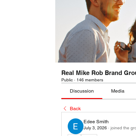
Real Mike Rob Brand Gro
Public
·
146 members
Discussion
Media
Back
Edee Smith
July 3, 2026
·
joined the gr