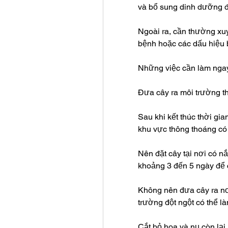
và bổ sung dinh dưỡng địn
Ngoài ra, cần thường xuy
bệnh hoặc các dấu hiệu b
Những việc cần làm ngay
Đưa cây ra môi trường t
Sau khi kết thúc thời gia
khu vực thông thoáng có
Nên đặt cây tại nơi có n
khoảng 3 đến 5 ngày để c
Không nên đưa cây ra nơi
trường đột ngột có thể l
Cắt bỏ hoa và nụ còn lại