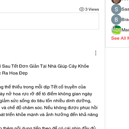
Sas
3 Views
Bra
Mas
See All
Sau Tết Đơn Giản Tại Nhà Giúp Cây Khỏe 
c Ra Hoa Đẹp
g thể thiếu trong mỗi dịp Tết cổ truyền của 
ày nở hoa rực rỡ để tô điểm không gian ngày 
giảm sức sống do tiêu tốn nhiều dinh dưỡng, 
g và chế độ chăm sóc. Nếu không được phục hồi 
hát triển khỏe mạnh và ảnh hưởng đến khả năng 
 thêm nội dung tiếp theo để có cái nhìn đầy đủ 