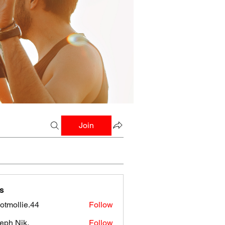
Join
s
botmollie.44
Follow
llie.44
eph Nik.
Follow