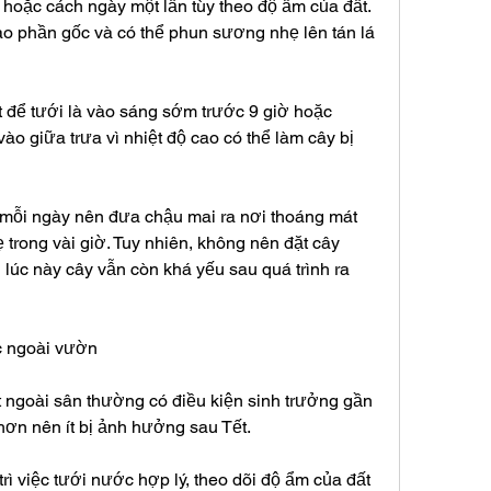
oặc cách ngày một lần tùy theo độ ẩm của đất. 
vào phần gốc và có thể phun sương nhẹ lên tán lá 
 để tưới là vào sáng sớm trước 9 giờ hoặc 
ào giữa trưa vì nhiệt độ cao có thể làm cây bị 
 mỗi ngày nên đưa chậu mai ra nơi thoáng mát 
trong vài giờ. Tuy nhiên, không nên đặt cây 
 lúc này cây vẫn còn khá yếu sau quá trình ra 
c ngoài vườn
ngoài sân thường có điều kiện sinh trưởng gần 
hơn nên ít bị ảnh hưởng sau Tết.
rì việc tưới nước hợp lý, theo dõi độ ẩm của đất 