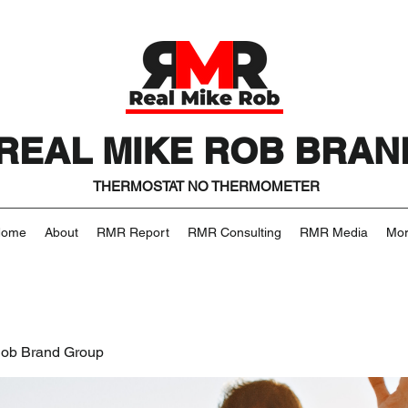
REAL MIKE ROB BRAN
THERMOSTAT NO THERMOMETER
Home
About
RMR Report
RMR Consulting
RMR Media
Mo
Rob Brand Group