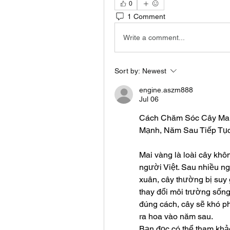
0
1 Comment
Write a comment...
Sort by:
Newest
engine.aszm888
Jul 06
Cách Chăm Sóc Cây Mai 
Mạnh, Năm Sau Tiếp Tụ
Mai vàng là loài cây khôn
người Việt. Sau nhiều ng
xuân, cây thường bị suy 
thay đổi môi trường sốn
đúng cách, cây sẽ khó p
ra hoa vào năm sau.
Bạn đọc có thể tham khảo