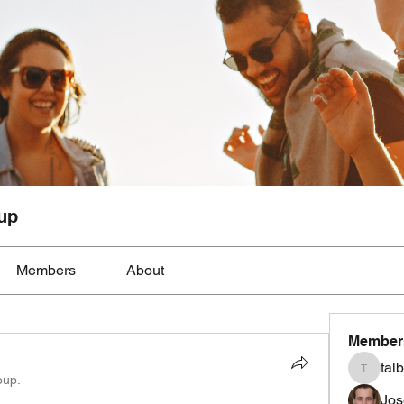
up
Members
About
Member
tal
talbotmo
oup.
Jos