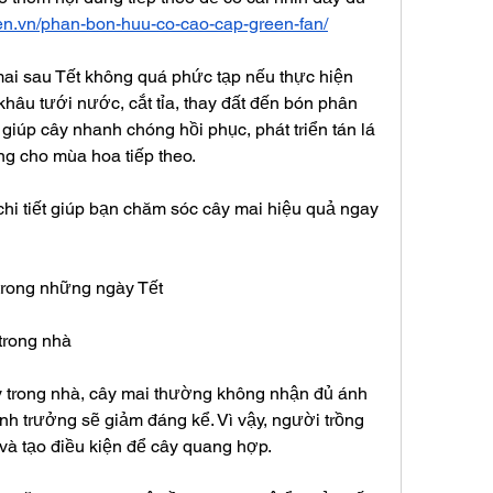
gen.vn/phan-bon-huu-co-cao-cap-green-fan/
ai sau Tết không quá phức tạp nếu thực hiện 
hâu tưới nước, cắt tỉa, thay đất đến bón phân 
 giúp cây nhanh chóng hồi phục, phát triển tán lá 
ng cho mùa hoa tiếp theo.
i tiết giúp bạn chăm sóc cây mai hiệu quả ngay 
trong những ngày Tết
 trong nhà
y trong nhà, cây mai thường không nhận đủ ánh 
nh trưởng sẽ giảm đáng kể. Vì vậy, người trồng 
và tạo điều kiện để cây quang hợp.