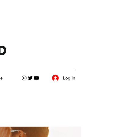
D
Log In
re