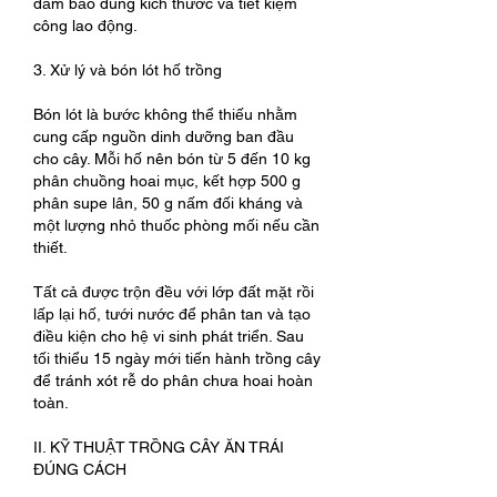
đảm bảo đúng kích thước và tiết kiệm 
công lao động.
3. Xử lý và bón lót hố trồng
Bón lót là bước không thể thiếu nhằm 
cung cấp nguồn dinh dưỡng ban đầu 
cho cây. Mỗi hố nên bón từ 5 đến 10 kg 
phân chuồng hoai mục, kết hợp 500 g 
phân supe lân, 50 g nấm đối kháng và 
một lượng nhỏ thuốc phòng mối nếu cần 
thiết.
Tất cả được trộn đều với lớp đất mặt rồi 
lấp lại hố, tưới nước để phân tan và tạo 
điều kiện cho hệ vi sinh phát triển. Sau 
tối thiểu 15 ngày mới tiến hành trồng cây 
để tránh xót rễ do phân chưa hoai hoàn 
toàn.
II. KỸ THUẬT TRỒNG CÂY ĂN TRÁI 
ĐÚNG CÁCH