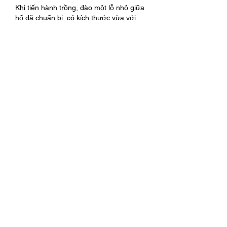
Khi tiến hành trồng, đào một lỗ nhỏ giữa 
hố đã chuẩn bị, có kích thước vừa với 
bầu cây giống. Dùng dao rạch nhẹ túi 
nilon hoặc chậu nhựa ươm, tránh làm vỡ 
bầu đất gây tổn thương rễ.
Đặt cây vào giữa hố sao cho mặt bầu 
cao hơn mặt đất xung quanh từ 3 đến 5 
cm. Việc này giúp tránh tình trạng đọng 
nước gây thối gốc khi mưa lớn. Sau đó 
lấp đất nhẹ nhàng, nén chặt vừa phải và 
tạo bồn giữ nước.
Đối với cây ghép, tuyệt đối không vùi 
phần mắt ghép xuống đất. Vị trí mắt 
ghép cần cao ráo, thông thoáng để hạn 
chế nấm bệnh xâm nhập và bảo đảm 
khả năng sinh trưởng tốt.
III. KỸ THUẬT CHĂM SÓC CÂY ĂN TRÁI 
GIAI ĐOẠN ĐẦU